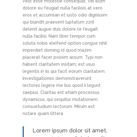
velit esse molestie consequat, vel illum
dolore eu feugiat nulla facilisis at vero
eros et accumsan et iusto odio dignissim
qui blandit praesent luptatum zzril
delenit augue duis dolore te feugait
nulla facilisi. Nam liber tempor cum
soluta nobis eleifend option congue nihil
imperdiet doming id quod mazim
placerat facer possim assum. Typi non
habent claritatem insitam; est usus
legentis in iis qui facit eorum claritatem.
Investigationes demonstraverunt
lectores legere me lius quod ii legunt
saepius. Claritas est etiam processus
dynamicus, qui sequitur mutationem
consuetudium lectorum. Mirum est
notare quam littera
Lorem ipsum dolor sit amet,