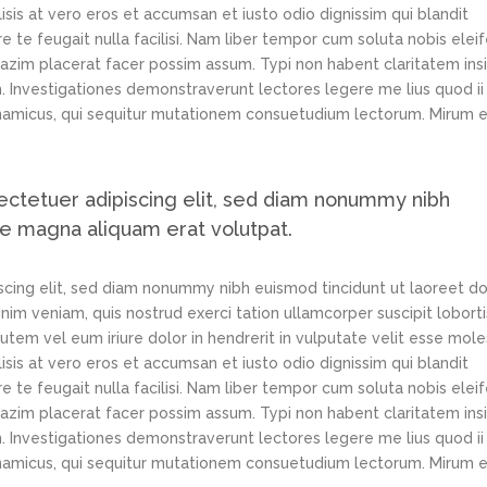
lisis at vero eros et accumsan et iusto odio dignissim qui blandit
e te feugait nulla facilisi. Nam liber tempor cum soluta nobis elei
azim placerat facer possim assum. Typi non habent claritatem ins
em. Investigationes demonstraverunt lectores legere me lius quod ii
ynamicus, qui sequitur mutationem consuetudium lectorum. Mirum e
ectetuer adipiscing elit, sed diam nonummy nibh
re magna aliquam erat volutpat.
scing elit, sed diam nonummy nibh euismod tincidunt ut laoreet d
im veniam, quis nostrud exerci tation ullamcorper suscipit loborti
tem vel eum iriure dolor in hendrerit in vulputate velit esse mole
lisis at vero eros et accumsan et iusto odio dignissim qui blandit
e te feugait nulla facilisi. Nam liber tempor cum soluta nobis elei
azim placerat facer possim assum. Typi non habent claritatem ins
em. Investigationes demonstraverunt lectores legere me lius quod ii
ynamicus, qui sequitur mutationem consuetudium lectorum. Mirum e