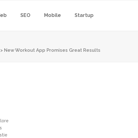
eb
SEO
Mobile
Startup
>
New Workout App Promises Great Results
olore
s
stie