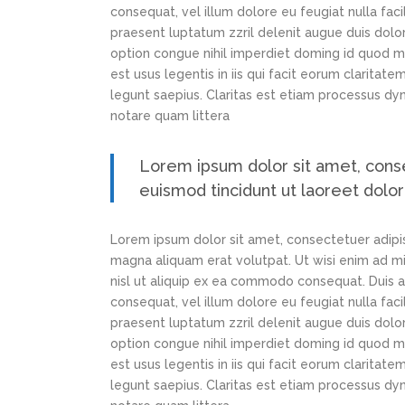
consequat, vel illum dolore eu feugiat nulla faci
praesent luptatum zzril delenit augue duis dolor
option congue nihil imperdiet doming id quod m
est usus legentis in iis qui facit eorum claritat
legunt saepius. Claritas est etiam processus d
notare quam littera
Lorem ipsum dolor sit amet, cons
euismod tincidunt ut laoreet dolo
Lorem ipsum dolor sit amet, consectetuer adipi
magna aliquam erat volutpat. Ut wisi enim ad min
nisl ut aliquip ex ea commodo consequat. Duis au
consequat, vel illum dolore eu feugiat nulla faci
praesent luptatum zzril delenit augue duis dolor
option congue nihil imperdiet doming id quod m
est usus legentis in iis qui facit eorum claritat
legunt saepius. Claritas est etiam processus d