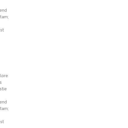
fend
itam;
st
olore
s
stie
fend
itam;
st