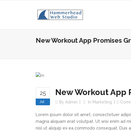
New Workout App Promises Gr
New Workout App P
25
Jul
By
Admin
In
Marketing
Com
Lorem ipsum dolor sit amet, consectetuer adipi
magna aliquam erat volutpat. Ut wisi enim ad min
nisl ut aliquip ex ea commodo consequat. Duis au