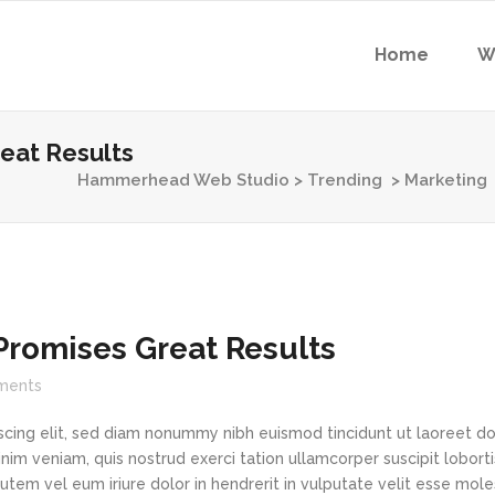
Home
W
eat Results
Hammerhead Web Studio
>
Trending
>
Marketing
romises Great Results
ments
scing elit, sed diam nonummy nibh euismod tincidunt ut laoreet d
im veniam, quis nostrud exerci tation ullamcorper suscipit loborti
tem vel eum iriure dolor in hendrerit in vulputate velit esse mole