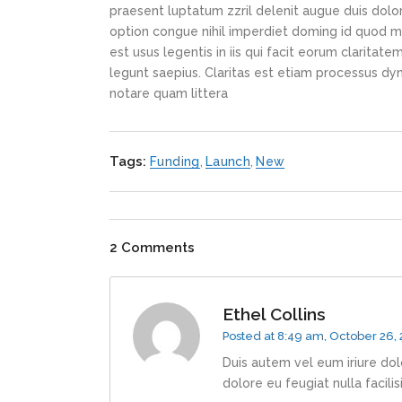
praesent luptatum zzril delenit augue duis dolor
option congue nihil imperdiet doming id quod m
est usus legentis in iis qui facit eorum claritat
legunt saepius. Claritas est etiam processus d
notare quam littera
Tags:
Funding
,
Launch
,
New
2 Comments
Ethel Collins
Posted at 8:49 am, October 26,
Duis autem vel eum iriure dolo
dolore eu feugiat nulla facili