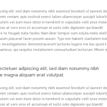
scing elit, sed diam nonummy nibh euismod tincidunt ut laoreet d
im veniam, quis nostrud exerci tation ullamcorper suscipit loborti
tem vel eum iriure dolor in hendrerit in vulputate velit esse mole
lisis at vero eros et accumsan et iusto odio dignissim qui blandit
e te feugait nulla facilisi. Nam liber tempor cum soluta nobis elei
azim placerat facer possim assum. Typi non habent claritatem ins
em. Investigationes demonstraverunt lectores legere me lius quod ii
ynamicus, qui sequitur mutationem consuetudium lectorum. Mirum e
ectetuer adipiscing elit, sed diam nonummy nibh
re magna aliquam erat volutpat.
scing elit, sed diam nonummy nibh euismod tincidunt ut laoreet d
im veniam, quis nostrud exerci tation ullamcorper suscipit loborti
tem vel eum iriure dolor in hendrerit in vulputate velit esse mole
lisis at vero eros et accumsan et iusto odio dignissim qui blandit