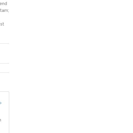
fend
itam;
st
m