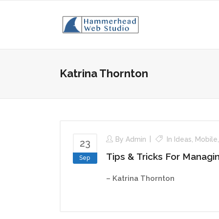
Katrina Thornton
By
Admin
In
Ideas
,
Mobile
23
Tips & Tricks For Managi
Sep
– Katrina Thornton