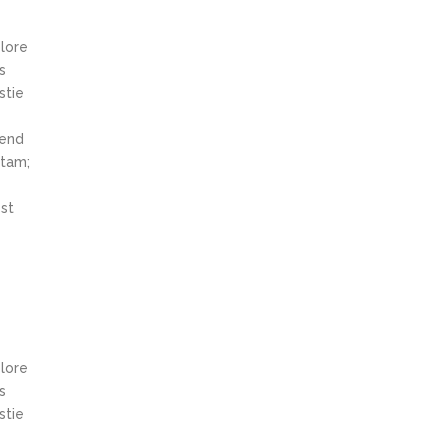
olore
s
stie
fend
itam;
st
olore
s
stie