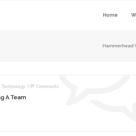
Home
W
Hammerhead W
,
Technology
Comments
ng A Team