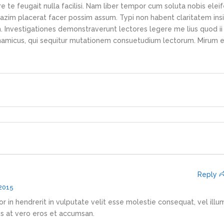
e te feugait nulla facilisi. Nam liber tempor cum soluta nobis elei
azim placerat facer possim assum. Typi non habent claritatem ins
em. Investigationes demonstraverunt lectores legere me lius quod ii
ynamicus, qui sequitur mutationem consuetudium lectorum. Mirum e
Reply
 2015
r in hendrerit in vulputate velit esse molestie consequat, vel illu
sis at vero eros et accumsan.